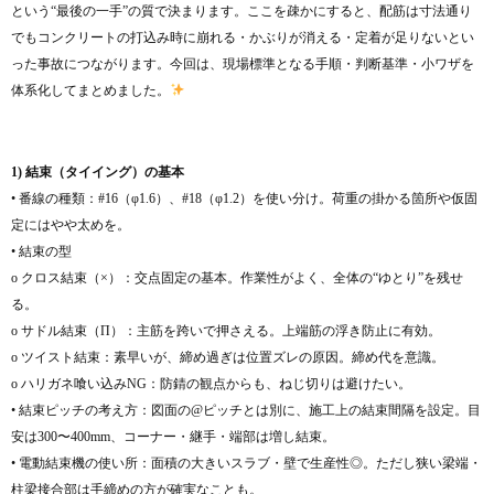
という“最後の一手”の質で決まります。ここを疎かにすると、配筋は寸法通り
でもコンクリートの打込み時に崩れる・かぶりが消える・定着が足りないとい
った事故につながります。今回は、現場標準となる手順・判断基準・小ワザを
体系化してまとめました。
1) 結束（タイイング）の基本
• 番線の種類：#16（φ1.6）、#18（φ1.2）を使い分け。荷重の掛かる箇所や仮固
定にはやや太めを。
• 結束の型
o クロス結束（×）：交点固定の基本。作業性がよく、全体の“ゆとり”を残せ
る。
o サドル結束（Π）：主筋を跨いで押さえる。上端筋の浮き防止に有効。
o ツイスト結束：素早いが、締め過ぎは位置ズレの原因。締め代を意識。
o ハリガネ喰い込みNG：防錆の観点からも、ねじ切りは避けたい。
• 結束ピッチの考え方：図面の@ピッチとは別に、施工上の結束間隔を設定。目
安は300〜400mm、コーナー・継手・端部は増し結束。
• 電動結束機の使い所：面積の大きいスラブ・壁で生産性◎。ただし狭い梁端・
柱梁接合部は手締めの方が確実なことも。