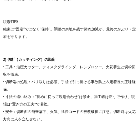
現場TIPS
結束は“固定”ではなく“保持”。調整の余地を残す締め加減が、最終のかぶり・定
着を守ります。
2) 切断（カッティング）の勘所
• 工具：油圧カッター、ディスクグラインダ、レシプロソー。火花養生と切粉回
収を徹底。
• 切断端の処理：バリ取りは必須。手袋で引っ掛ける事故防止＆定着長の正味確
保。
• 寸法の追い込み：“長めに切って現場合わせ”は禁止。加工帳は正寸で作り、現
場は“置き方の工夫”で吸収。
• 安全：切断面の飛来落下、火気、延長コードの被覆破損に注意。切断時は火花
方向に人を立たせない。