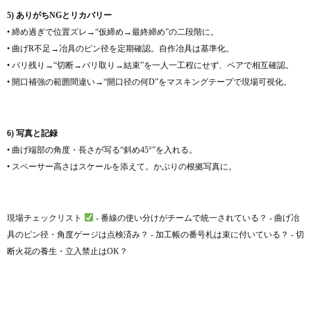
5) ありがちNGとリカバリー
• 締め過ぎで位置ズレ→“仮締め→最終締め”の二段階に。
• 曲げR不足→冶具のピン径を定期確認。自作冶具は基準化。
• バリ残り→“切断→バリ取り→結束”を一人一工程にせず、ペアで相互確認。
• 開口補強の範囲間違い→“開口径の何D”をマスキングテープで現場可視化。
6) 写真と記録
• 曲げ端部の角度・長さが写る“斜め45°”を入れる。
• スペーサー高さはスケールを添えて。かぶりの根拠写真に。
現場チェックリスト
- 番線の使い分けがチームで統一されている？ - 曲げ冶
具のピン径・角度ゲージは点検済み？ - 加工帳の番号札は束に付いている？ - 切
断火花の養生・立入禁止はOK？