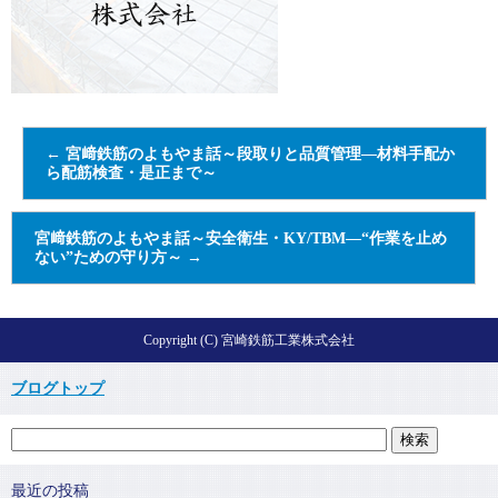
←
宮﨑鉄筋のよもやま話～段取りと品質管理—材料手配か
ら配筋検査・是正まで～
宮﨑鉄筋のよもやま話～安全衛生・KY/TBM—“作業を止め
ない”ための守り方～
→
Copyright (C) 宮崎鉄筋工業株式会社
ブログトップ
最近の投稿