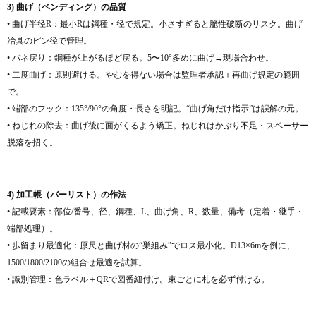
3) 曲げ（ベンディング）の品質
• 曲げ半径R：最小Rは鋼種・径で規定。小さすぎると脆性破断のリスク。曲げ
冶具のピン径で管理。
• バネ戻り：鋼種が上がるほど戻る。5〜10°多めに曲げ→現場合わせ。
• 二度曲げ：原則避ける。やむを得ない場合は監理者承認＋再曲げ規定の範囲
で。
• 端部のフック：135°/90°の角度・長さを明記。“曲げ角だけ指示”は誤解の元。
• ねじれの除去：曲げ後に面がくるよう矯正。ねじれはかぶり不足・スペーサー
脱落を招く。
4) 加工帳（バーリスト）の作法
• 記載要素：部位/番号、径、鋼種、L、曲げ角、R、数量、備考（定着・継手・
端部処理）。
• 歩留まり最適化：原尺と曲げ材の“巣組み”でロス最小化。D13×6mを例に、
1500/1800/2100の組合せ最適を試算。
• 識別管理：色ラベル＋QRで図番紐付け。束ごとに札を必ず付ける。