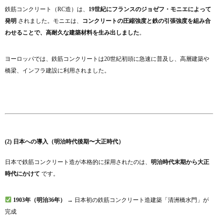
鉄筋コンクリート（RC造）は、
19世紀にフランスのジョゼフ・モニエによって
発明
されました。モニエは、
コンクリートの圧縮強度と鉄の引張強度を組み合
わせることで、高耐久な建築材料を生み出しました
。
ヨーロッパでは、鉄筋コンクリートは20世紀初頭に急速に普及し、高層建築や
橋梁、インフラ建設に利用されました。
(2) 日本への導入（明治時代後期〜大正時代）
日本で鉄筋コンクリート造が本格的に採用されたのは、
明治時代末期から大正
時代にかけて
です。
1903年（明治36年）
→ 日本初の鉄筋コンクリート造建築「清洲橋水門」が
完成