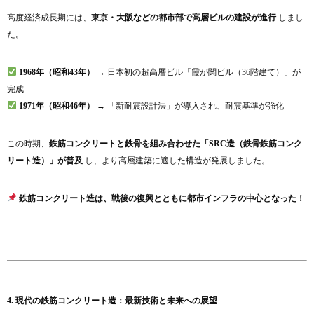
高度経済成長期には、
東京・大阪などの都市部で高層ビルの建設が進行
しまし
た。
1968年（昭和43年）
→ 日本初の超高層ビル「霞が関ビル（36階建て）」が
完成
1971年（昭和46年）
→ 「新耐震設計法」が導入され、耐震基準が強化
この時期、
鉄筋コンクリートと鉄骨を組み合わせた「SRC造（鉄骨鉄筋コンク
リート造）」が普及
し、より高層建築に適した構造が発展しました。
鉄筋コンクリート造は、戦後の復興とともに都市インフラの中心となった！
4. 現代の鉄筋コンクリート造：最新技術と未来への展望