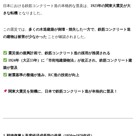
日本における鉄筋コンクリート造の本格的な普及は、
1923年の関東大震災が大
きな転機
となりました。
この震災では、
多くの木造建築が倒壊・焼失した一方で、鉄筋コンクリート造
の建物は被害が少なかった
ことが確認されました。
震災後の復興計画で、鉄筋コンクリート造の採用が推奨される
1924年（大正13年）に「市街地建築物法」が改正され、鉄筋コンクリート建
築が普及
耐震基準の整備が進み、RC造の技術が向上
関東大震災を契機に、日本で鉄筋コンクリート造が本格的に普及！
3. 戦後復興と高度経済成長期の発展（1950〜1970年代）